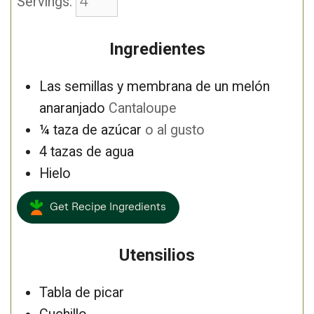
Servings:
Ingredientes
Las semillas y membrana de un melón
anaranjado
Cantaloupe
¼
taza de azúcar
o al gusto
4
tazas de agua
Hielo
Get Recipe Ingredients
Utensilios
Tabla de picar