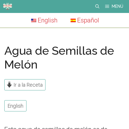
Skip
MENÚ
to
English
Español
content
Agua de Semillas de
Melón
Ir a la Receta
English