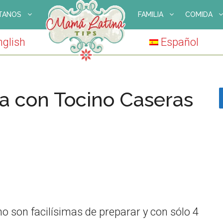
TANOS
FAMILIA
COMIDA
nglish
Español
na con Tocino Caseras
no son facilísimas de preparar y con sólo 4