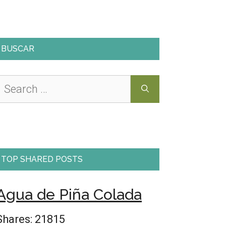
BUSCAR
Search
or:
TOP SHARED POSTS
Agua de Piña Colada
Shares:
21815